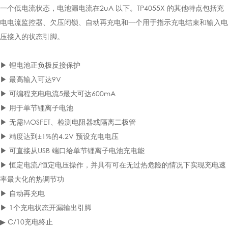
一个低电流状态，电池漏电流在2uA 以下。TP4055X 的其他特点包括充
电电流监控器、欠压闭锁、自动再充电和一个用于指示充电结束和输入电
压接入的状态引脚。
▶ 锂电池正负极反接保护
▶ 最高输入可达9V
▶ 可编程充电电流5最大可达600mA
▶ 用于单节锂离子电池
▶ 无需MOSFET、检测电阻器或隔离二极管
▶ 精度达到±1%的4.2V 预设充电电压
▶ 可直接从USB 端口给单节锂离子电池充电能
▶ 恒定电流/恒定电压操作，并具有可在无过热危险的情况下实现充电速
率最大化的热调节功
▶ 自动再充电
▶ 1个充电状态开漏输出引脚
▶ C/10充电终止