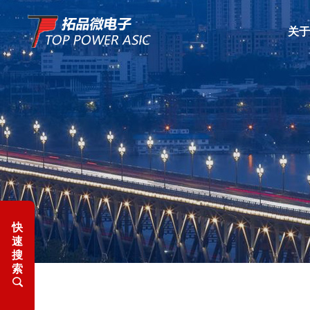
关于
快
速
搜
索