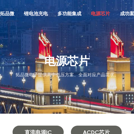
拓品微
锂电池充电
多功能集成
电源芯片
成功
电源芯片
拓品微电子提供高中低压方案、全面对应产品需求。
直流电源IC
ACDC芯片