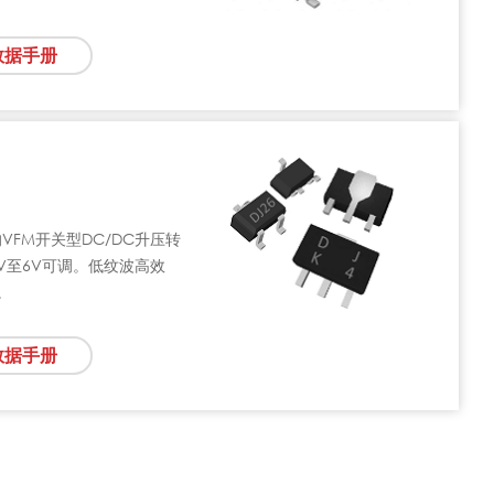
数据手册
的VFM开关型DC/DC升压转
3V至6V可调。低纹波高效
装。
数据手册