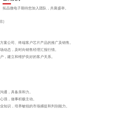
拓品微电子期待您加入团队，共襄盛举。
京)
、方案公司、终端客户芯片产品的推广及销售。
市场动态，及时向销售经理汇报行情。
客户，建立和维护良好的客户关系。
和沟通，具备亲和力。
任心强，做事积极主动。
专业知识，培养敏锐的市场捕捉和判别能力。