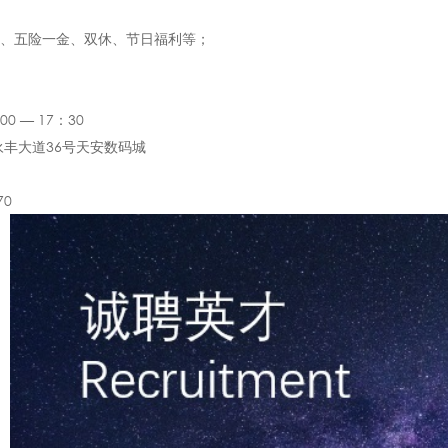
补、五险一金、双休、节日福利等；
0 — 17：30
丰大道36号天安数码城
70