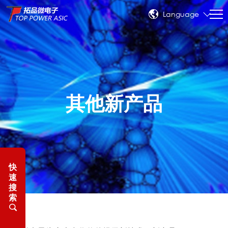
Language
其他新产品
快
速
搜
索